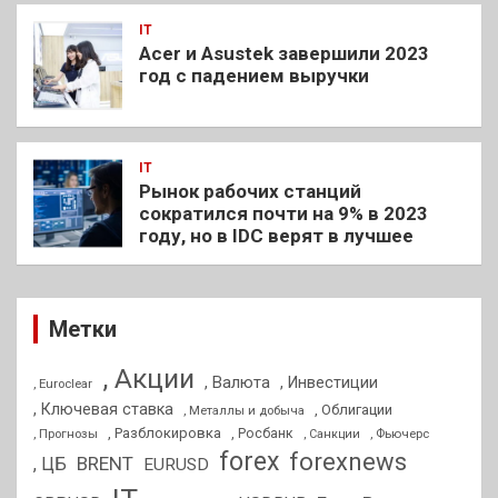
IT
Acer и Asustek завершили 2023
год с падением выручки
IT
Рынок рабочих станций
сократился почти на 9% в 2023
году, но в IDC верят в лучшее
Метки
, Акции
, Валюта
, Инвестиции
, Euroclear
, Ключевая ставка
, Облигации
, Металлы и добыча
, Разблокировка
, Прогнозы
, Росбанк
, Фьючерс
, Санкции
forex
forexnews
BRENT
, ЦБ
EURUSD