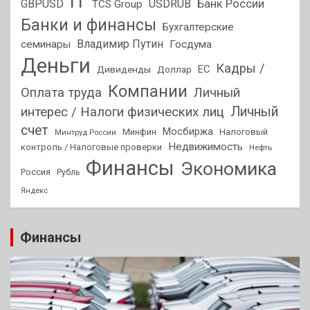
IT
GBPUSD
USDRUB
Банк России
TCS Group
Банки и финансы
Бухгалтерские
Владимир Путин
семинары
Госдума
Деньги
Кадры /
ЕС
Дивиденды
Доллар
Компании
Оплата труда
Личный
Личный
интерес / Налоги физических лиц
счет
Мосбиржа
Минфин
Налоговый
Минтруд России
Недвижимость
контроль / Налоговые проверки
Нефть
Финансы
Экономика
Россия
Рубль
Яндекс
Финансы