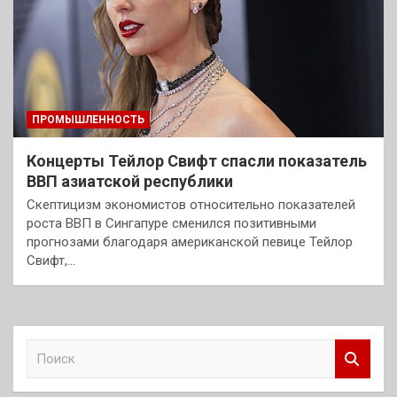
ПРОМЫШЛЕННОСТЬ
Концерты Тейлор Свифт спасли показатель
ВВП азиатской республики
Скептицизм экономистов относительно показателей
роста ВВП в Сингапуре сменился позитивными
прогнозами благодаря американской певице Тейлор
Свифт,…
П
о
и