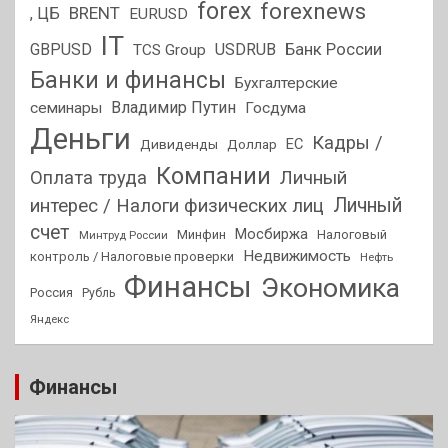
forex
forexnews
BRENT
, ЦБ
EURUSD
IT
GBPUSD
USDRUB
Банк России
TCS Group
Банки и финансы
Бухгалтерские
Владимир Путин
семинары
Госдума
Деньги
Кадры /
ЕС
Дивиденды
Доллар
Компании
Оплата труда
Личный
Личный
интерес / Налоги физических лиц
счет
Мосбиржа
Минфин
Налоговый
Минтруд России
Недвижимость
контроль / Налоговые проверки
Нефть
Финансы
Экономика
Россия
Рубль
Яндекс
Финансы