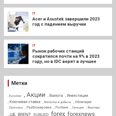
IT
Acer и Asustek завершили 2023
год с падением выручки
IT
Рынок рабочих станций
сократился почти на 9% в 2023
году, но в IDC верят в лучшее
Метки
, Акции
, Валюта
, Инвестиции
, Euroclear
, Ключевая ставка
, Облигации
, Металлы и добыча
, Разблокировка
, Прогнозы
, Росбанк
, Фьючерс
, Санкции
forex
forexnews
BRENT
, ЦБ
EURUSD