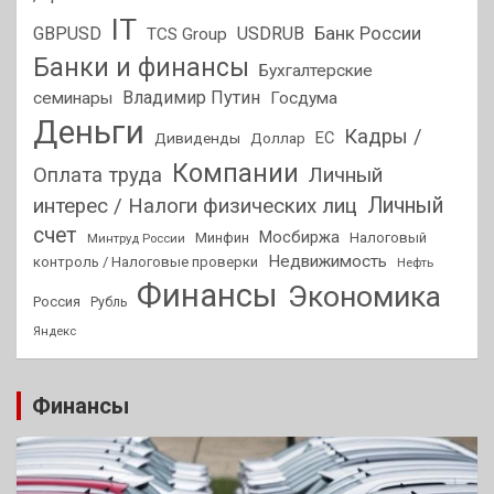
IT
GBPUSD
USDRUB
Банк России
TCS Group
Банки и финансы
Бухгалтерские
Владимир Путин
семинары
Госдума
Деньги
Кадры /
ЕС
Дивиденды
Доллар
Компании
Оплата труда
Личный
Личный
интерес / Налоги физических лиц
счет
Мосбиржа
Минфин
Налоговый
Минтруд России
Недвижимость
контроль / Налоговые проверки
Нефть
Финансы
Экономика
Россия
Рубль
Яндекс
Финансы