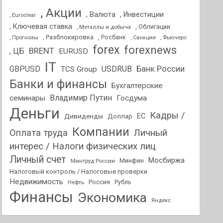
, Акции
, Валюта
, Инвестиции
, Euroclear
, Ключевая ставка
, Облигации
, Металлы и добыча
, Разблокировка
, Прогнозы
, Росбанк
, Фьючерс
, Санкции
forex
forexnews
BRENT
, ЦБ
EURUSD
IT
GBPUSD
USDRUB
Банк России
TCS Group
Банки и финансы
Бухгалтерские
Владимир Путин
семинары
Госдума
Деньги
Кадры /
ЕС
Дивиденды
Доллар
Компании
Оплата труда
Личный
интерес / Налоги физических лиц
Личный счет
Мосбиржа
Минфин
Минтруд России
Налоговый контроль / Налоговые проверки
Недвижимость
Россия
Нефть
Рубль
Финансы
Экономика
Яндекс