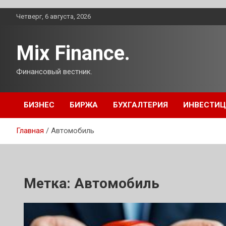
Перейти
Четверг, 6 августа, 2026
к
содержимому
Mix Finance.
Финансовый вестник.
БИЗНЕС
БИРЖА
БУХГАЛТЕРИЯ
ИНВЕСТИ
Главная
Автомобиль
Метка:
Автомобиль