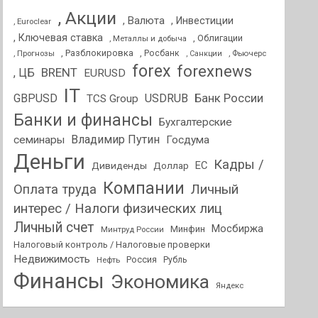
, Акции
, Валюта
, Инвестиции
, Euroclear
, Ключевая ставка
, Облигации
, Металлы и добыча
, Разблокировка
, Прогнозы
, Росбанк
, Фьючерс
, Санкции
forex
forexnews
BRENT
, ЦБ
EURUSD
IT
GBPUSD
USDRUB
Банк России
TCS Group
Банки и финансы
Бухгалтерские
Владимир Путин
семинары
Госдума
Деньги
Кадры /
ЕС
Дивиденды
Доллар
Компании
Оплата труда
Личный
интерес / Налоги физических лиц
Личный счет
Мосбиржа
Минфин
Минтруд России
Налоговый контроль / Налоговые проверки
Недвижимость
Россия
Нефть
Рубль
Финансы
Экономика
Яндекс