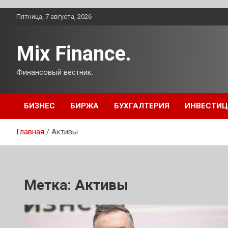
Перейти
Пятница, 7 августа, 2026
к
содержимому
Mix Finance.
Финансовый вестник.
БИЗНЕС
БИРЖА
БУХГАЛТЕРИЯ
ИНВЕСТИ
Главная
Активы
Метка:
Активы