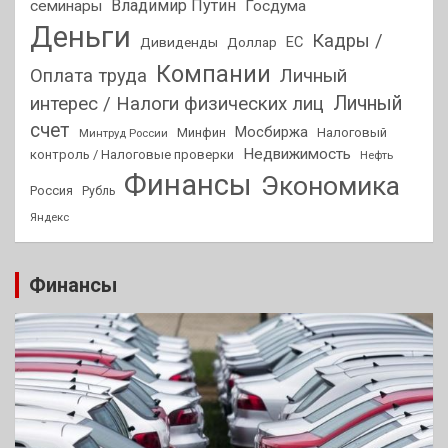
Владимир Путин
семинары
Госдума
Деньги
Кадры /
ЕС
Дивиденды
Доллар
Компании
Оплата труда
Личный
Личный
интерес / Налоги физических лиц
счет
Мосбиржа
Минфин
Налоговый
Минтруд России
Недвижимость
контроль / Налоговые проверки
Нефть
Финансы
Экономика
Россия
Рубль
Яндекс
Финансы