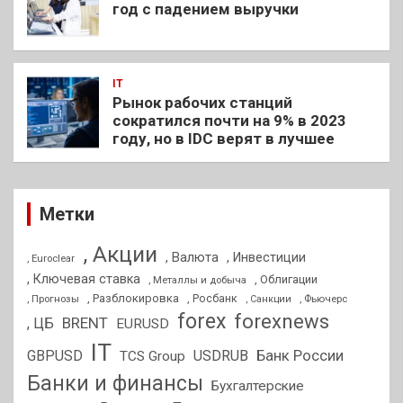
год с падением выручки
IT
Рынок рабочих станций
сократился почти на 9% в 2023
году, но в IDC верят в лучшее
Метки
, Акции
, Валюта
, Инвестиции
, Euroclear
, Ключевая ставка
, Облигации
, Металлы и добыча
, Разблокировка
, Прогнозы
, Росбанк
, Фьючерс
, Санкции
forex
forexnews
BRENT
, ЦБ
EURUSD
IT
GBPUSD
USDRUB
Банк России
TCS Group
Банки и финансы
Бухгалтерские