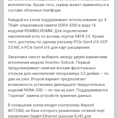
интеллектом. Кроме того, сервер может применяться в
составе облачных платформ.
Каждый из узлов поддерживает использование до 4
Тбайт оперативной памяти DDR4-3200 в виде 16
модулей RDIMM/LRDIMM. Для подключения
накопителей есть по восемь портов SATA 3.0. Кроме
того, доступны по одному разъему PCIe Gen4 x16 OCP
3.0 NIC и PCIe Gen4 x16 для карт расширения.
Заказчики смогут выбирать между двумя вариантами
исполнения модели Inventec Solrock. Первый
предусматривает наличие восьми фронтальных
отсеков для накопителей типоразмера 3,5 дюйма — по
два на узел. Второй вариант предполагает
возможность установки двенадцати твердотельных
изделий NVMe SSD — по три на узел. Поддерживается
"горячая" замена устройств хранения данных.
В оснащение узлов входит контроллер Aspeed
AST2500, на базе которого реализован сетевой порт
управления Gigabit Ethernet (разъем RJ45 для