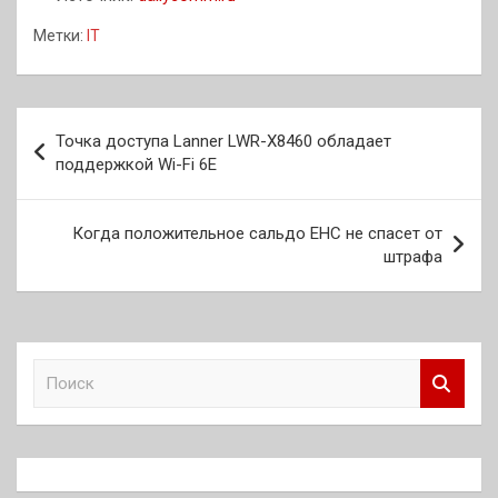
Метки:
IT
Навигация
Точка доступа Lanner LWR-X8460 обладает
по
поддержкой Wi-Fi 6E
записям
Когда положительное сальдо ЕНС не спасет от
штрафа
П
о
и
с
к