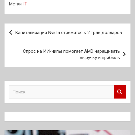
Метки:
IT
Навигация
Капитализация Nvidia стремится к 2 трлн долларов
по
записям
Спрос на ИИ-чипы помогает AMD наращивать
выручку и прибыль
П
о
и
с
к