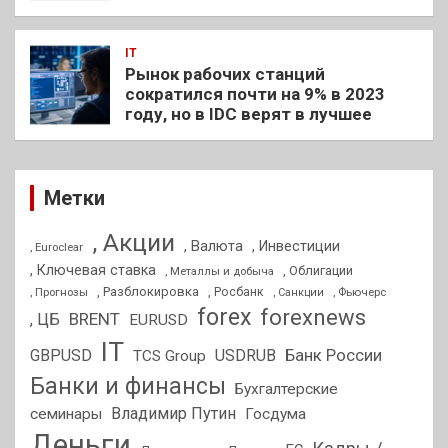
IT
Рынок рабочих станций
сократился почти на 9% в 2023
году, но в IDC верят в лучшее
Метки
, Акции
, Валюта
, Инвестиции
, Euroclear
, Ключевая ставка
, Облигации
, Металлы и добыча
, Разблокировка
, Прогнозы
, Росбанк
, Фьючерс
, Санкции
forex
forexnews
BRENT
, ЦБ
EURUSD
IT
GBPUSD
USDRUB
Банк России
TCS Group
Банки и финансы
Бухгалтерские
Владимир Путин
семинары
Госдума
Деньги