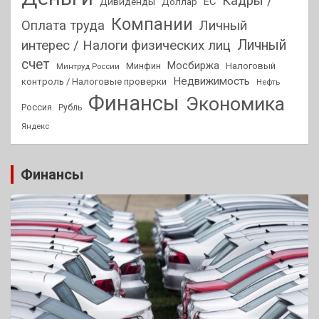
Кадры /
ЕС
Дивиденды
Доллар
Компании
Оплата труда
Личный
Личный
интерес / Налоги физических лиц
счет
Мосбиржа
Минфин
Налоговый
Минтруд России
Недвижимость
контроль / Налоговые проверки
Нефть
Финансы
Экономика
Россия
Рубль
Яндекс
Финансы