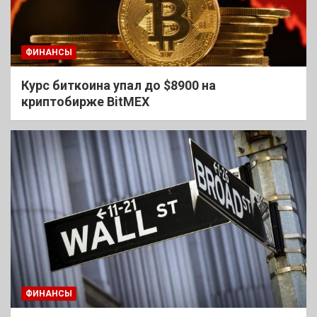
ФИНАНСЫ
Курс биткоина упал до $8900 на
криптобирже BitMEX
ФИНАНСЫ