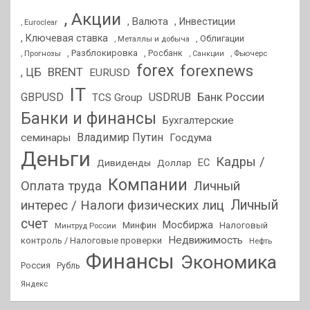
, Акции
, Валюта
, Инвестиции
, Euroclear
, Ключевая ставка
, Облигации
, Металлы и добыча
, Разблокировка
, Прогнозы
, Росбанк
, Фьючерс
, Санкции
forex
forexnews
BRENT
, ЦБ
EURUSD
IT
GBPUSD
USDRUB
Банк России
TCS Group
Банки и финансы
Бухгалтерские
Владимир Путин
семинары
Госдума
Деньги
Кадры /
ЕС
Дивиденды
Доллар
Компании
Оплата труда
Личный
Личный
интерес / Налоги физических лиц
счет
Мосбиржа
Минфин
Налоговый
Минтруд России
Недвижимость
контроль / Налоговые проверки
Нефть
Финансы
Экономика
Россия
Рубль
Яндекс