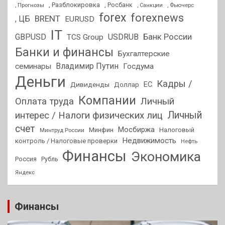
, Разблокировка
, Прогнозы
, Росбанк
, Фьючерс
, Санкции
forex
forexnews
BRENT
, ЦБ
EURUSD
IT
GBPUSD
USDRUB
Банк России
TCS Group
Банки и финансы
Бухгалтерские
Владимир Путин
семинары
Госдума
Деньги
Кадры /
ЕС
Дивиденды
Доллар
Компании
Оплата труда
Личный
Личный
интерес / Налоги физических лиц
счет
Мосбиржа
Минфин
Налоговый
Минтруд России
Недвижимость
контроль / Налоговые проверки
Нефть
Финансы
Экономика
Россия
Рубль
Яндекс
Финансы