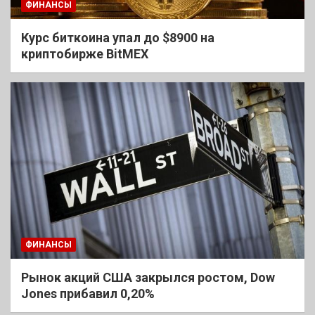
ФИНАНСЫ
Курс биткоина упал до $8900 на
криптобирже BitMEX
ФИНАНСЫ
Рынок акций США закрылся ростом, Dow
Jones прибавил 0,20%