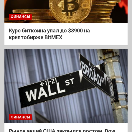
ФИНАНСЫ
Курс биткоина упал до $8900 на
криптобирже BitMEX
ФИНАНСЫ
Рынок акций США закрылся ростом, Dow