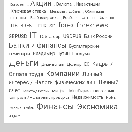
, Акции
, Валюта
, Инвестиции
, Euroclear
, Ключевая ставка
, Облигации
, Металлы и добыча
, Разблокировка
, Прогнозы
, Росбанк
, Фьючерс
, Санкции
forex
forexnews
BRENT
, ЦБ
EURUSD
IT
GBPUSD
USDRUB
Банк России
TCS Group
Банки и финансы
Бухгалтерские
Владимир Путин
семинары
Госдума
Деньги
Кадры /
ЕС
Дивиденды
Доллар
Компании
Оплата труда
Личный
Личный
интерес / Налоги физических лиц
счет
Мосбиржа
Минфин
Налоговый
Минтруд России
Недвижимость
контроль / Налоговые проверки
Нефть
Финансы
Экономика
Россия
Рубль
Яндекс