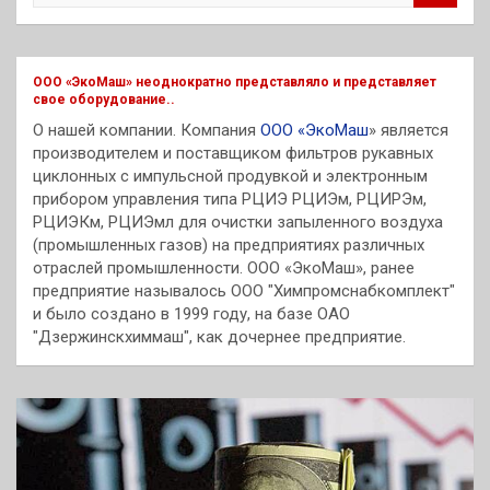
и
с
к
ООО «ЭкоМаш» неоднократно представляло и представляет
свое оборудование..
О нашей компании. Компания
ООО «ЭкоМаш
» является
производителем и поставщиком фильтров рукавных
циклонных с импульсной продувкой и электронным
прибором управления типа РЦИЭ РЦИЭм, РЦИРЭм,
РЦИЭКм, РЦИЭмл для очистки запыленного воздуха
(промышленных газов) на предприятиях различных
отраслей промышленности. ООО «ЭкоМаш», ранее
предприятие называлось ООО "Химпромснабкомплект"
и было создано в 1999 году, на базе ОАО
"Дзержинскхиммаш", как дочернее предприятие.