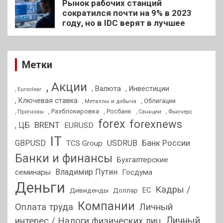
Рынок рабочих станций
сократился почти на 9% в 2023
году, но в IDC верят в лучшее
Метки
, Акции
, Валюта
, Инвестиции
, Euroclear
, Ключевая ставка
, Облигации
, Металлы и добыча
, Разблокировка
, Прогнозы
, Росбанк
, Фьючерс
, Санкции
forex
forexnews
BRENT
, ЦБ
EURUSD
IT
GBPUSD
USDRUB
Банк России
TCS Group
Банки и финансы
Бухгалтерские
Владимир Путин
семинары
Госдума
Деньги
Кадры /
ЕС
Дивиденды
Доллар
Компании
Оплата труда
Личный
Личный
интерес / Налоги физических лиц