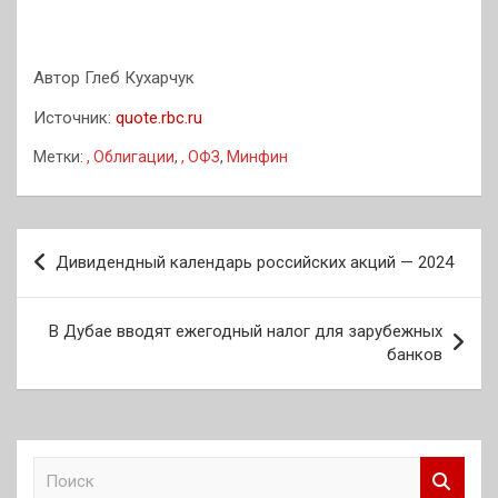
Автор Глеб Кухарчук
Источник:
quote.rbc.ru
Метки:
, Облигации
,
, ОФЗ
,
Минфин
Навигация
Дивидендный календарь российских акций — 2024
по
записям
В Дубае вводят ежегодный налог для зарубежных
банков
П
о