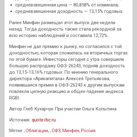
средневзвешенная цена — 80,858% от номинала;
средневзвешенная доходность — 13,15% годовых.
Ранее Минфин размещал этот выпуск две недели
назад. Тогда доходность также стала рекордной за
всю историю наблюдений и составила 12,72%.
Минфин не дал премию к рынку, но согласился с той
доходностью, которая сложилась на вторичных торгах
по этой бумаге. Инвесторы сегодня с утра совершили
большую распродажу ОФЗ-26243, подняв доходность
до 13,15-13,16% годовых. По мнению генерального
директора «Арикапитала» Алексея Третьякова,
появившаяся премия в ОФЗ-26243 к другим выпускам
повлекла цепную реакцию и общее падение индекса
RGBI.
Автор Глеб Кухарчук При участии Ольга Копытина
Источник:
quote.rbc.ru
Метки:
, Облигации
,
, ОФЗ
,
Минфин
,
Россия