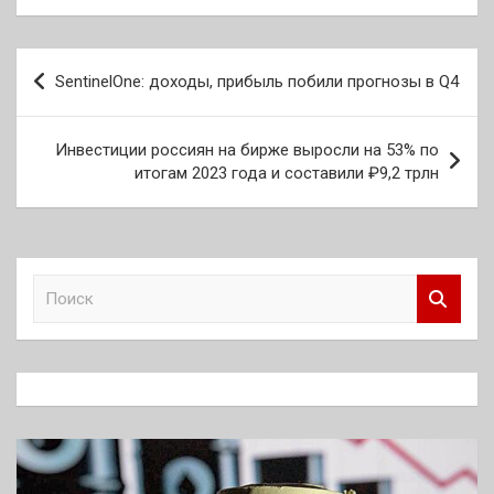
Навигация
SentinelOne: доходы, прибыль побили прогнозы в Q4
по
записям
Инвестиции россиян на бирже выросли на 53% по
итогам 2023 года и составили ₽9,2 трлн
П
о
и
с
к