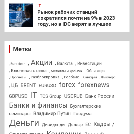
IT
Рынок рабочих станций
сократился почти на 9% в 2023
году, но в IDC верят в лучшее
Метки
, Акции
, Валюта
, Инвестиции
, Euroclear
, Ключевая ставка
, Облигации
, Металлы и добыча
, Разблокировка
, Прогнозы
, Росбанк
, Фьючерс
, Санкции
forex
forexnews
BRENT
, ЦБ
EURUSD
IT
GBPUSD
USDRUB
Банк России
TCS Group
Банки и финансы
Бухгалтерские
Владимир Путин
семинары
Госдума
Деньги
Кадры /
ЕС
Дивиденды
Доллар
Компании