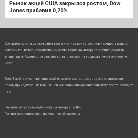
Рынок акций США закрылся ростом, Dow
Jones прибавил 0,20%
Все материалы на данном сайте взяты из открытых источников и предоставляются
исключительно в ознакомительных целях. Права на материалы принадлежат их
владельцам. Администрация сайта ответственности за содержание материала не
несет.
Если Вы обнаружили на нашем сайте материалы, которые нарушают авторские
права, принадлежащие Вам, Вашей компании или организации, пожалуйста, сообщите
нам.
На сайте могут быть опубликованы материалы 18+!
При цитировании ссылка на источник обязательна.