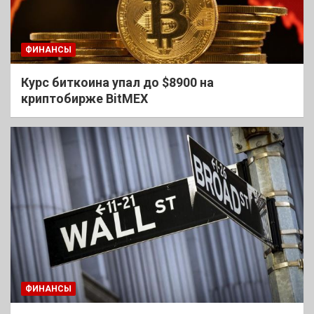
ФИНАНСЫ
Курс биткоина упал до $8900 на
криптобирже BitMEX
ФИНАНСЫ