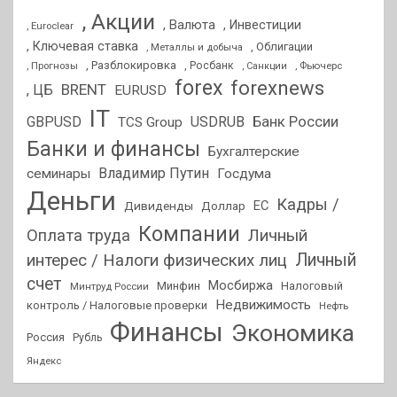
, Акции
, Валюта
, Инвестиции
, Euroclear
, Ключевая ставка
, Облигации
, Металлы и добыча
, Разблокировка
, Прогнозы
, Росбанк
, Фьючерс
, Санкции
forex
forexnews
BRENT
, ЦБ
EURUSD
IT
GBPUSD
USDRUB
Банк России
TCS Group
Банки и финансы
Бухгалтерские
Владимир Путин
семинары
Госдума
Деньги
Кадры /
ЕС
Дивиденды
Доллар
Компании
Оплата труда
Личный
Личный
интерес / Налоги физических лиц
счет
Мосбиржа
Минфин
Налоговый
Минтруд России
Недвижимость
контроль / Налоговые проверки
Нефть
Финансы
Экономика
Россия
Рубль
Яндекс