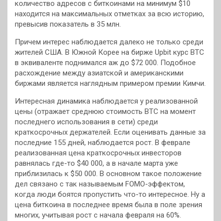
количество адресов с биткоинами на минимум $10
находится на максимальных отметках за всю историю,
превысив показатель в 35 млн.
Причем интерес наблюдается далеко не только среди
жителей США. В Южной Корее на бирже Upbit курс BTC
в эквиваленте поднимался аж до $72 000. Подобное
расхождение между азиатской и американскими
биржами является наглядным примером премии Кимчи.
Интересная динамика наблюдается у реализованной
цены (отражает среднюю стоимость BTC на момент
последнего использования в сети) среди
краткосрочных держателей. Если оценивать данные за
последние 155 дней, наблюдается рост. В феврале
реализованная цена краткосрочных инвесторов
равнялась где-то $40 000, а в начале марта уже
приблизилась к $50 000. В основном такое положение
дел связано с так называемым FOMO-эффектом,
когда люди боятся пропустить что-то интересное. Ну а
цена биткоина в последнее время была в поле зрения
многих, учитывая рост с начала февраля на 60%.