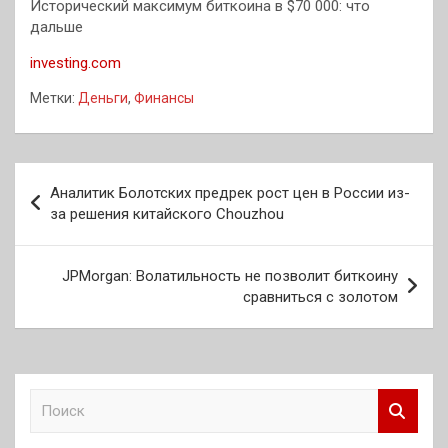
Исторический максимум биткоина в $70 000: что
дальше
investing.com
Метки:
Деньги
,
Финансы
Навигация
Аналитик Болотских предрек рост цен в России из-
по
за решения китайского Chouzhou
записям
JPMorgan: Волатильность не позволит биткоину
сравниться с золотом
П
о
и