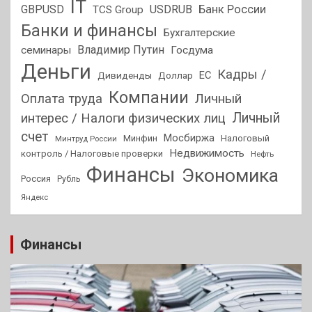
IT
GBPUSD
USDRUB
Банк России
TCS Group
Банки и финансы
Бухгалтерские
Владимир Путин
семинары
Госдума
Деньги
Кадры /
ЕС
Дивиденды
Доллар
Компании
Оплата труда
Личный
Личный
интерес / Налоги физических лиц
счет
Мосбиржа
Минфин
Налоговый
Минтруд России
Недвижимость
контроль / Налоговые проверки
Нефть
Финансы
Экономика
Россия
Рубль
Яндекс
Финансы