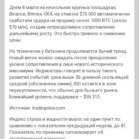
Днем 8 марта на нескольких крупных площадках,
Binance, Bitmex, OKX, на отметке $70 000 автоматически
сработали ордера на продажу около 1000 BTC (около
$70 млн), создав непреодолимое сопротивление
дальнейшему росту. Это быстро привело к снижению
цены.
Но технически у биткоина продолжается бычий тренд.
Новый виток можно ожидать после преодоления
уровня сопротивления в лице нового исторического
максимума. Индикаторы говорят в пользу такого
развития событий: цена выше 50-дневной скользящей
средней (обозначена синим), RSI остается в зоне
перекупленности, что обычно для бычьего рынка.
Ближайший уровень поддержки – $59 313.
Источник: tradingview.com
Индекс страха и жадности вырос на один пункт по
сравнению с показателем предыдущей недели, до 81.
Показатель по-прежнему сигнализирует об
экстремальной жадности.