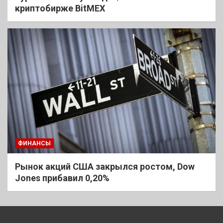
криптобирже BitMEX
ФИНАНСЫ
Рынок акций США закрылся ростом, Dow
Jones прибавил 0,20%