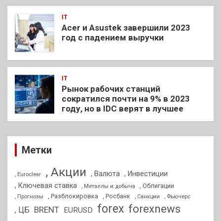
IT
Acer и Asustek завершили 2023
год с падением выручки
IT
Рынок рабочих станций
сократился почти на 9% в 2023
году, но в IDC верят в лучшее
Метки
, Акции
, Валюта
, Инвестиции
, Euroclear
, Ключевая ставка
, Облигации
, Металлы и добыча
, Разблокировка
, Прогнозы
, Росбанк
, Фьючерс
, Санкции
forex
forexnews
BRENT
, ЦБ
EURUSD