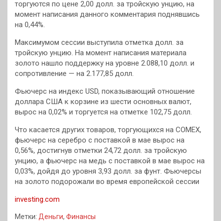
торгуются по цене 2,00 долл. за тройскую унцию, на
момент написания данного комментария поднявшись
на 0,44%.
Максимумом сессии выступила отметка долл. за
тройскую унцию. На момент написания материала
золото нашло поддержку на уровне 2.088,10 долл. и
сопротивление — на 2.177,85 долл.
Фьючерс на индекс USD, показывающий отношение
доллара США к корзине из шести основных валют,
вырос на 0,02% и торгуется на отметке 102,75 долл.
Что касается других товаров, торгующихся на COMEX,
фьючерс на серебро с поставкой в мае вырос на
0,56%, достигнув отметки 24,72 долл. за тройскую
унцию, а фьючерс на медь с поставкой в мае вырос на
0,03%, дойдя до уровня 3,93 долл. за фунт. Фьючерсы
на золото подорожали во время европейской сессии
investing.com
Метки:
Деньги
,
Финансы