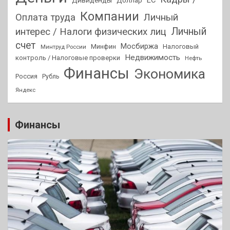
ЕС
Дивиденды
Доллар
Компании
Оплата труда
Личный
Личный
интерес / Налоги физических лиц
счет
Мосбиржа
Минфин
Налоговый
Минтруд России
Недвижимость
контроль / Налоговые проверки
Нефть
Финансы
Экономика
Россия
Рубль
Яндекс
Финансы