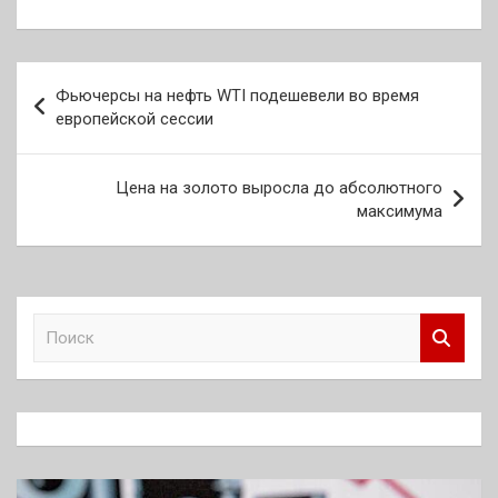
Навигация
Фьючерсы на нефть WTI подешевели во время
по
европейской сессии
записям
Цена на золото выросла до абсолютного
максимума
П
о
и
с
к