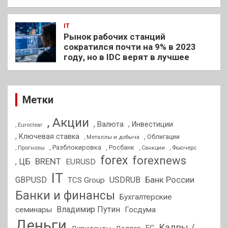
IT
Рынок рабочих станций
сократился почти на 9% в 2023
году, но в IDC верят в лучшее
Метки
, Акции
, Валюта
, Инвестиции
, Euroclear
, Ключевая ставка
, Облигации
, Металлы и добыча
, Разблокировка
, Прогнозы
, Росбанк
, Фьючерс
, Санкции
forex
forexnews
BRENT
, ЦБ
EURUSD
IT
GBPUSD
USDRUB
Банк России
TCS Group
Банки и финансы
Бухгалтерские
Владимир Путин
семинары
Госдума
Деньги
Кадры /