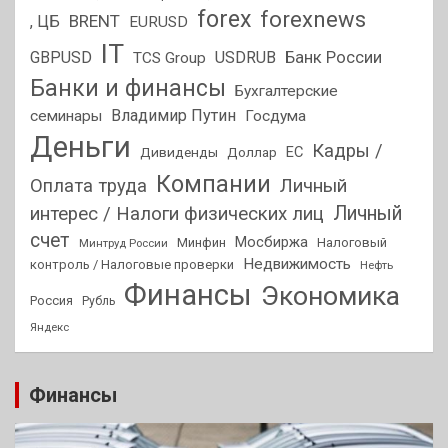
forex
forexnews
BRENT
, ЦБ
EURUSD
IT
GBPUSD
USDRUB
Банк России
TCS Group
Банки и финансы
Бухгалтерские
Владимир Путин
семинары
Госдума
Деньги
Кадры /
ЕС
Дивиденды
Доллар
Компании
Оплата труда
Личный
Личный
интерес / Налоги физических лиц
счет
Мосбиржа
Минфин
Налоговый
Минтруд России
Недвижимость
контроль / Налоговые проверки
Нефть
Финансы
Экономика
Россия
Рубль
Яндекс
Финансы