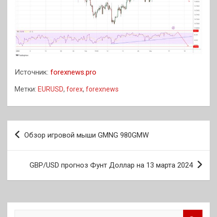
Источник:
forexnews.pro
Метки:
EURUSD
,
forex
,
forexnews
Навигация
Обзор игровой мыши GMNG 980GMW
по
записям
GBP/USD прогноз Фунт Доллар на 13 марта 2024
П