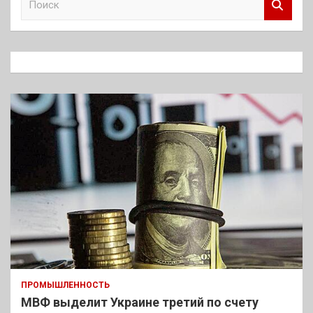
о
и
с
к
ПРОМЫШЛЕННОСТЬ
МВФ выделит Украине третий по счету