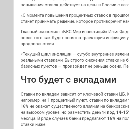
повышения ставок действует на цены в России с лаго
«С момента повышения процентных ставок в прошлом
станет принимать решение, которое противоречит на
Главный экономист «БКС Мир инвестиций» Илья Фед
после того как будет понятна траектория инфляции у
продовольствия.
«Текущий цикл инфляции — сугубо внутреннее явлен
реальными ставками. Быстрого снижения ставки не 
базисных пунктов — произойдет не раньше осени. Пе
Что будет с вкладами
Ставки по вкладам зависят от ключевой ставки ЦБ. 
например, на 1 процентный пункт, ставки по вкладам
16% не окажет существенного влияния на банковские
на высоком уровне, но разместить деньги
под 14-15
месяца. В ряде случаев банки предлагают
16%
на пол
ставки ниже.