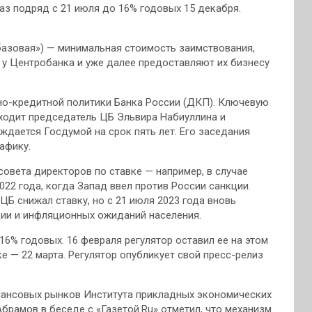
аз подряд с 21 июля до 16% годовых 15 декабря.
базовая») — минимальная стоимость заимствования,
у Центробанка и уже далее предоставляют их бизнесу
но-кредитной политики Банка России (ДКП). Ключевую
входит председатель ЦБ Эльвира Набиуллина и
ждается Госдумой на срок пять лет. Его заседания
афику.
овета директоров по ставке — например, в случае
22 года, когда Запад ввел против России санкции.
ЦБ снижал ставку, но с 21 июля 2023 года вновь
ии и инфляционных ожиданий населения.
16% годовых. 16 февраля регулятор оставил ее на этом
 — 22 марта. Регулятор опубликует свой пресс-релиз
нансовых рынков Института прикладных экономических
рамов в беседе с «Газетой.Ru» отметил, что механизм