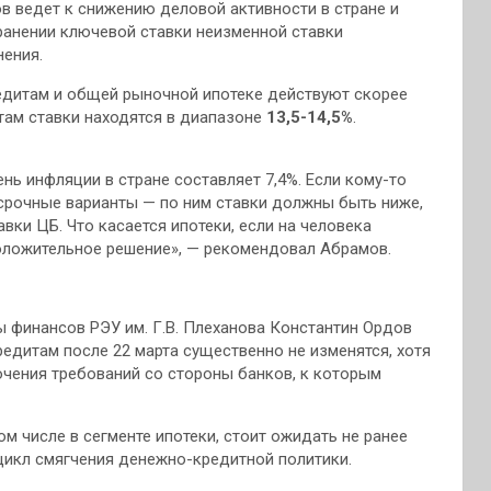
в ведет к снижению деловой активности в стране и
анении ключевой ставки неизменной ставки
ения.
едитам и общей рыночной ипотеке действуют скорее
итам ставки находятся в диапазоне
13,5-14,5%
.
нь инфляции в стране составляет 7,4%. Если кому-то
осрочные варианты — по ним ставки должны быть ниже,
вки ЦБ. Что касается ипотеки, если на человека
оложительное решение», — рекомендовал Абрамов.
 финансов РЭУ им. Г.В. Плеханова Константин Ордов
кредитам после 22 марта существенно не изменятся, хотя
очения требований со стороны банков, к которым
ом числе в сегменте ипотеки, стоит ожидать не ранее
 цикл смягчения денежно-кредитной политики.