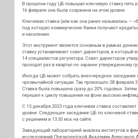
В прошлом году ЦБ повышал ключевую ставку пять р
16 февраля она была сохранена на этом уровне.
Ключевая ставка (или как она ранее называлась — «
под которую коммерческие банки получают кредиты 
и населению.
Этот инструмент является основным в рамках денеж
ставку устанавливает совет директоров, в который 
14 специалистов регулятора. Совет директоров утвер
проходят раз в квартал по заранее утвержденному гр
Иногда ЦБ может собрать внеочередное заседание с
чрезвычайной ситуации. Так произошло 28 февраля 20
Ставка была повышена сразу до 20% годовых. Затем 
перешел к циклу повышения на фоне высоких инфляц
С 15 декабря 2023 года ключевая ставка составляет 
уровне. Следующее заседание ЦБ по ключевой ставке
с решением в 13:30 мск на сайте.
Заведующий лабораторией анализа институтов и фи
исследований Президентской Академии Александр Аб