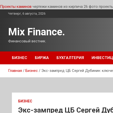
Проекты каминов
чертежи каминов из кирпича 26 фото проект
Перейти
Четверг, 6 августа, 2026
к
содержимому
Mix Finance.
Финансовый вестник.
БИЗНЕС
БИРЖА
БУХГАЛТЕРИЯ
ИНВЕСТИ
Главная
Бизнес
Экс-зампред ЦБ Сергей Дубинин: ключев
БИЗНЕС
Экс-зампред ЦБ Сергей Дуб