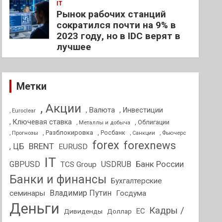
IT
Рынок рабочих станций
сократился почти на 9% в
2023 году, но в IDC верят в
лучшее
Метки
, Акции
, Валюта
, Инвестиции
, Euroclear
, Ключевая ставка
, Облигации
, Металлы и добыча
, Разблокировка
, Прогнозы
, Росбанк
, Фьючерс
, Санкции
forex
forexnews
BRENT
, ЦБ
EURUSD
IT
GBPUSD
USDRUB
Банк России
TCS Group
Банки и финансы
Бухгалтерские
Владимир Путин
семинары
Госдума
Деньги
Кадры /
ЕС
Дивиденды
Доллар