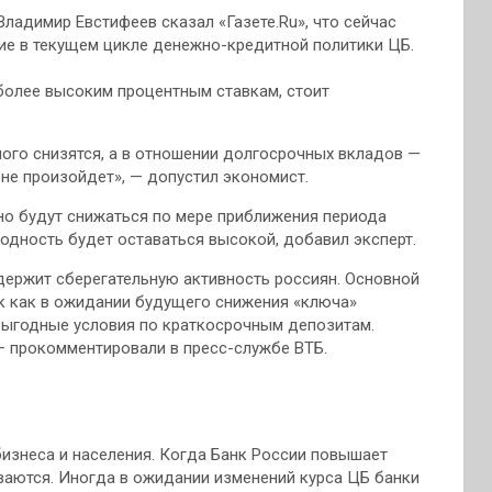
ладимир Евстифеев сказал «Газете.Ru», что сейчас
ие в текущем цикле денежно-кредитной политики ЦБ.
иболее высоким процентным ставкам, стоит
ного снизятся, а в отношении долгосрочных вкладов —
 не произойдет», — допустил экономист.
но будут снижаться по мере приближения периода
одность будет оставаться высокой, добавил эксперт.
держит сберегательную активность россиян. Основной
ак как в ожидании будущего снижения «ключа»
выгодные условия по краткосрочным депозитам.
— прокомментировали в пресс-службе ВТБ.
бизнеса и населения. Когда Банк России повышает
ваются. Иногда в ожидании изменений курса ЦБ банки