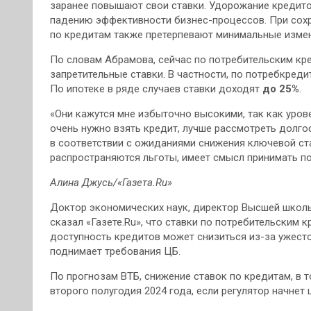
заранее повышают свои ставки. Удорожание кредито
падению эффективности бизнес-процессов. При сохр
по кредитам также претерпевают минимальные измен
По словам Абрамова, сейчас по потребительским кр
запретительные ставки. В частности, по потребкред
По ипотеке в ряде случаев ставки доходят
до 25%
.
«Они кажутся мне избыточно высокими, так как урове
очень нужно взять кредит, лучше рассмотреть долг
в соответствии с ожиданиями снижения ключевой ста
распространяются льготы, имеет смысл принимать п
Алина Джусь/«Газета.Ru»
Доктор экономических наук, директор Высшей школы
сказал «Газете.Ru», что ставки по потребительским 
доступность кредитов может снизиться из-за ужест
поднимает требования ЦБ.
По прогнозам ВТБ, снижение ставок по кредитам, в т
второго полугодия 2024 года, если регулятор начнет