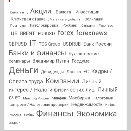
, Акции
, Валюта
, Инвестиции
, Euroclear
, Ключевая ставка
, Облигации
, Металлы и добыча
, Разблокировка
, Прогнозы
, Росбанк
, Фьючерс
, Санкции
forex
forexnews
BRENT
, ЦБ
EURUSD
IT
GBPUSD
USDRUB
Банк России
TCS Group
Банки и финансы
Бухгалтерские
Владимир Путин
семинары
Госдума
Деньги
Кадры /
ЕС
Дивиденды
Доллар
Компании
Оплата труда
Личный
Личный
интерес / Налоги физических лиц
счет
Мосбиржа
Минфин
Налоговый
Минтруд России
Недвижимость
контроль / Налоговые проверки
Нефть
Финансы
Экономика
Россия
Рубль
Яндекс