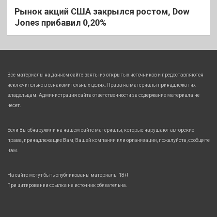
Рынок акций США закрылся ростом, Dow
Jones прибавил 0,20%
Все материалы на данном сайте взяты из открытых источников и предоставляются
исключительно в ознакомительных целях. Права на материалы принадлежат их
владельцам. Администрация сайта ответственности за содержание материала не
несет.
Если Вы обнаружили на нашем сайте материалы, которые нарушают авторские
права, принадлежащие Вам, Вашей компании или организации, пожалуйста, сообщите
нам.
На сайте могут быть опубликованы материалы 18+!
При цитировании ссылка на источник обязательна.