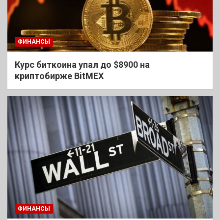
ФИНАНСЫ
Курс биткоина упал до $8900 на
криптобирже BitMEX
ФИНАНСЫ