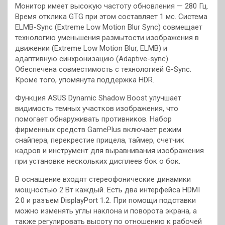
Монитор имеет высокую частоту обновления — 280 Гц.
Время отклика GTG при этом составляет 1 мс. Система
ELMB-Sync (Extreme Low Motion Blur Sync) совмещает
технологию уменьшения размытости изображения в
движении (Extreme Low Motion Blur, ELMB) и
адаптивную синхронизацию (Adaptive-sync).
Обеспечена совместимость с технологией G-Sync.
Кроме того, упомянута поддержка HDR.
Функция ASUS Dynamic Shadow Boost улучшает
видимость темных участков изображения, что
помогает обнаруживать противников. Набор
фирменных средств GamePlus включает режим
снайпера, перекрестие прицела, таймер, счетчик
кадров и инструмент для выравнивания изображения
при установке нескольких дисплеев бок о бок.
В оснащение входят стереофонические динамики
мощностью 2 Вт каждый. Есть два интерфейса HDMI
2.0 и разъем DisplayPort 1.2. При помощи подставки
можно изменять углы наклона и поворота экрана, а
также регулировать высоту по отношению к рабочей