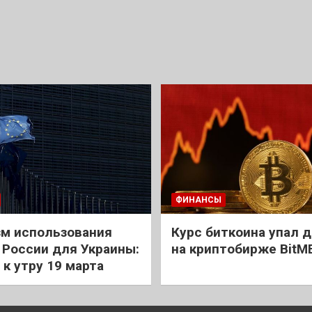
ФИНАНСЫ
м использования
Курс биткоина упал д
 России для Украины:
на криптобирже BitM
 к утру 19 марта