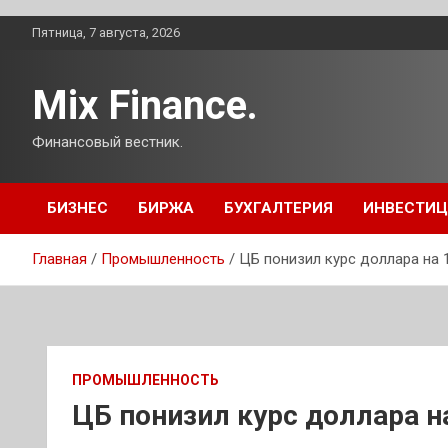
Перейти
Пятница, 7 августа, 2026
к
содержимому
Mix Finance.
Финансовый вестник.
БИЗНЕС
БИРЖА
БУХГАЛТЕРИЯ
ИНВЕСТИ
Главная
Промышленность
ЦБ понизил курс доллара на 1
ПРОМЫШЛЕННОСТЬ
ЦБ понизил курс доллара на