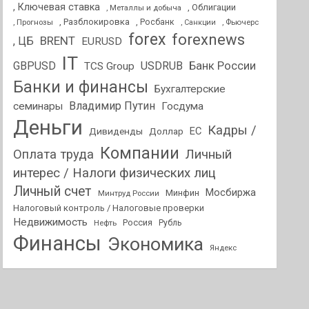
, Ключевая ставка
, Облигации
, Металлы и добыча
, Разблокировка
, Прогнозы
, Росбанк
, Фьючерс
, Санкции
forex
forexnews
BRENT
, ЦБ
EURUSD
IT
GBPUSD
USDRUB
Банк России
TCS Group
Банки и финансы
Бухгалтерские
Владимир Путин
семинары
Госдума
Деньги
Кадры /
ЕС
Дивиденды
Доллар
Компании
Оплата труда
Личный
интерес / Налоги физических лиц
Личный счет
Мосбиржа
Минфин
Минтруд России
Налоговый контроль / Налоговые проверки
Недвижимость
Россия
Нефть
Рубль
Финансы
Экономика
Яндекс